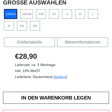
GRÖSSE AUSWÄHLEN
128/134
140/146
XXS
XS
S
M
L
XL
XXL
3XL
Größentabelle
Wareninformationen
€28,90
Lieferzeit: ca. 3 Werktage
Inkl. 19% MwST
Lieferland: Deutschland (
ändern
)