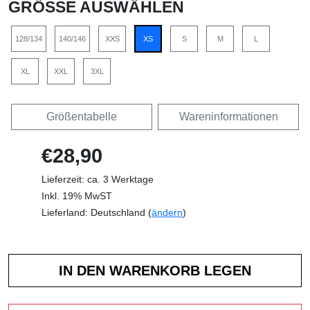
GRÖSSE AUSWÄHLEN
128/134
140/146
XXS
XS
S
M
L
XL
XXL
3XL
Größentabelle
Wareninformationen
€28,90
Lieferzeit: ca. 3 Werktage
Inkl. 19% MwST
Lieferland: Deutschland (
ändern
)