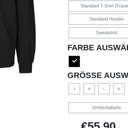
Standard T-Shirt (Frau
Standard Hoodie
Sweatshirt
FARBE AUSWÄ
GRÖSSE AUSW
S
M
L
XL
Größentabelle
€55,90