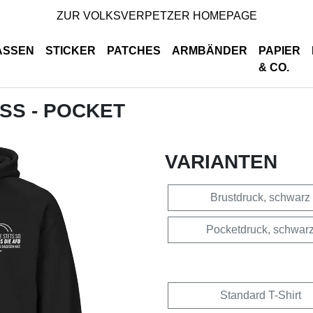
ZUR VOLKSVERPETZER HOMEPAGE
ASSEN
STICKER
PATCHES
ARMBÄNDER
PAPIER
& CO.
ISS - POCKET
VARIANTEN
Brustdruck, schwarz
Pocketdruck, schwar
Standard T-Shirt