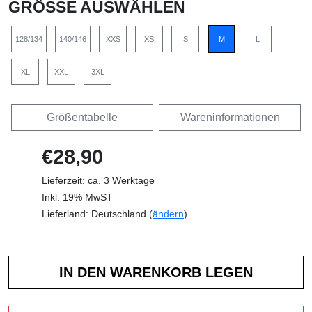
GRÖSSE AUSWÄHLEN
128/134
140/146
XXS
XS
S
M
L
XL
XXL
3XL
Größentabelle
Wareninformationen
€28,90
Lieferzeit: ca. 3 Werktage
Inkl. 19% MwST
Lieferland: Deutschland (
ändern
)