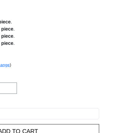
piece
.
r piece
.
r piece
.
r piece
.
hange
)