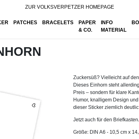
ZUR VOLKSVERPETZER HOMEPAGE
KER
PATCHES
BRACELETS
PAPER
INFO
BO
& CO.
MATERIAL
INHORN
Zuckersüß? Vielleicht auf den 
Dieses Einhorn steht allerdi
Preis – sondern für klare Kan
Humor, knalligem Design und 
dieser Sticker ziemlich deutlic
Jetzt auch für den Briefkasten
Größe: DIN A6 - 10,5 cm x 14