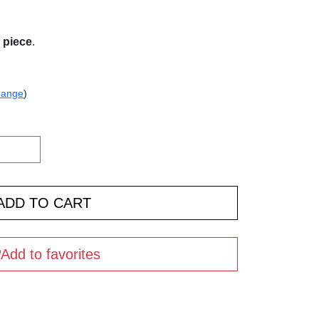
r piece
.
hange
)
Add to favorites