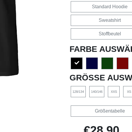
Standard Hoodie
Sweatshirt
Stoffbeutel
FARBE AUSWÄ
GRÖSSE AUSW
128/134
140/146
XXS
XS
Größentabelle
€28,90