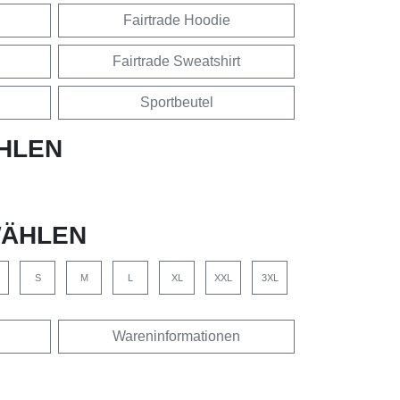
Fairtrade Hoodie
Fairtrade Sweatshirt
Sportbeutel
HLEN
ÄHLEN
S
M
L
XL
XXL
3XL
Wareninformationen