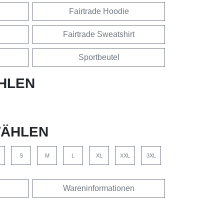
Fairtrade Hoodie
Fairtrade Sweatshirt
Sportbeutel
HLEN
ÄHLEN
S
M
L
XL
XXL
3XL
Wareninformationen