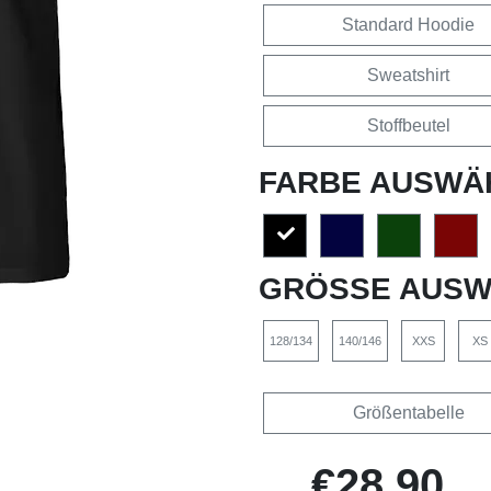
Standard Hoodie
Sweatshirt
Stoffbeutel
FARBE AUSWÄ
GRÖSSE AUSW
128/134
140/146
XXS
XS
Größentabelle
€28,90