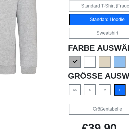
Standard T-Shirt (Frau
Standard Hoodie
Sweatshirt
FARBE AUSWÄ
GRÖSSE AUSW
XS
S
M
L
Größentabelle
€39,90