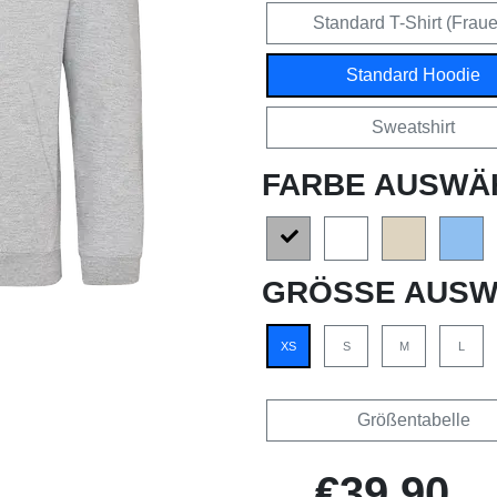
Standard T-Shirt (Frau
Standard Hoodie
Sweatshirt
FARBE AUSWÄ
GRÖSSE AUSW
XS
S
M
L
Größentabelle
€39,90