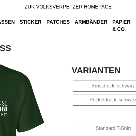
ZUR VOLKSVERPETZER HOMEPAGE
ASSEN
STICKER
PATCHES
ARMBÄNDER
PAPIER
& CO.
ISS
VARIANTEN
Brustdruck, schwarz
Pocketdruck, schwar
Standard T-Shirt