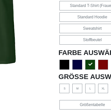
Standard T-Shirt (Frau
Standard Hoodie
Sweatshirt
Stoffbeutel
FARBE AUSWÄ
GRÖSSE AUSW
S
M
L
XL
Größentabelle