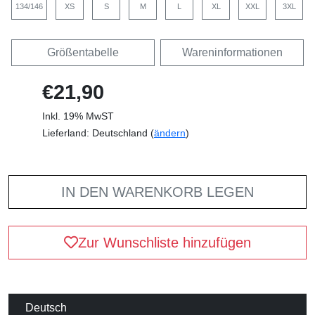
134/146
XS
S
M
L
XL
XXL
3XL
Größentabelle
Wareninformationen
€21,90
Inkl. 19% MwST
Lieferland: Deutschland (
ändern
)
IN DEN WARENKORB LEGEN
Zur Wunschliste hinzufügen
Deutsch