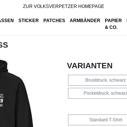
ZUR VOLKSVERPETZER HOMEPAGE
ASSEN
STICKER
PATCHES
ARMBÄNDER
PAPIER
& CO.
SS
VARIANTEN
Brustdruck, schwarz
Pocketdruck, schwar
Standard T-Shirt