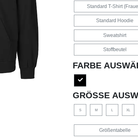
Standard T-Shirt (Frau
Standard Hoodie
Sweatshirt
Stoffbeutel
FARBE AUSWÄ
GRÖSSE AUSW
S
M
L
XL
Größentabelle