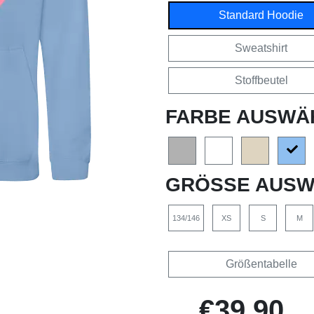
Standard Hoodie
Sweatshirt
Stoffbeutel
FARBE AUSWÄ
GRÖSSE AUSW
134/146
XS
S
M
Größentabelle
€39,90