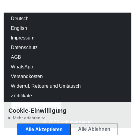
Deutsch
English
Impressum
Datenschutz
AGB
WhatsApp
Versandkosten
Widerruf, Retoure und Umtausch
Zertifikate
Vertrag widerrufen
Cookie-Einwilligung
Mehr erfahren
© 2026 Volksverpetzer
Alle Ablehnen
Alle Akzeptieren