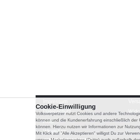
Impressum
Vers
Cookie-Einwilligung
Datenschutz
Wide
Volksverpetzer nutzt Cookies und andere Technologi
können und die Kundenerfahrung einschließlich der
AGB
können. Hierzu nutzen wir Informationen zur Nutzun
WhatsApp
Mit Klick auf "Alle Akzeptieren" willigst Du zur Ver
unsere Marketingpartner (Dritte) auch außerhalb der