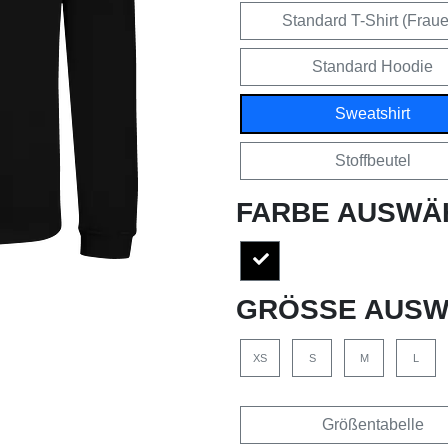
Standard T-Shirt (Frau
Standard Hoodie
Sweatshirt
Stoffbeutel
FARBE AUSWÄ
GRÖSSE AUSW
XS
S
M
L
Größentabelle