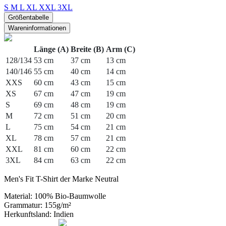
S
M
L
XL
XXL
3XL
Größentabelle
Wareninformationen
Länge (A)
Breite (B)
Arm (C)
128/134
53 cm
37 cm
13 cm
140/146
55 cm
40 cm
14 cm
XXS
60 cm
43 cm
15 cm
XS
67 cm
47 cm
19 cm
S
69 cm
48 cm
19 cm
M
72 cm
51 cm
20 cm
L
75 cm
54 cm
21 cm
XL
78 cm
57 cm
21 cm
XXL
81 cm
60 cm
22 cm
3XL
84 cm
63 cm
22 cm
Men's Fit T-Shirt der Marke Neutral
Material: 100% Bio-Baumwolle
Grammatur: 155g/m²
Herkunftsland: Indien