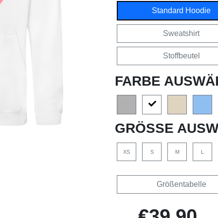
Standard Hoodie
Sweatshirt
Stoffbeutel
FARBE AUSWÄ
GRÖSSE AUSW
XS
S
M
L
Größentabelle
€39,90