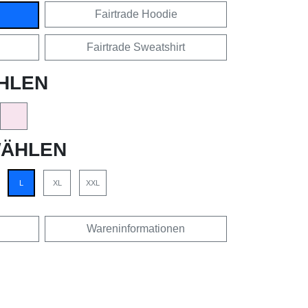
Fairtrade Hoodie
Fairtrade Sweatshirt
HLEN
ÄHLEN
L
XL
XXL
Wareninformationen