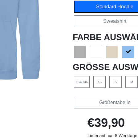
Standard Hoodie
Sweatshirt
FARBE AUSWÄ
GRÖSSE AUSW
134/146
XS
S
M
Größentabelle
€39,90
Lieferzeit: ca. 8 Werktage