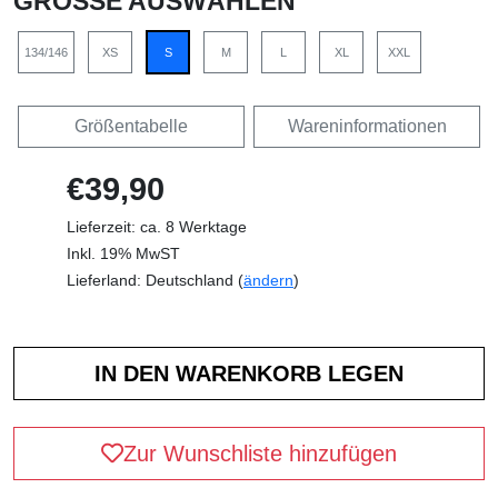
GRÖSSE AUSWÄHLEN
134/146
XS
S
M
L
XL
XXL
Größentabelle
Wareninformationen
€39,90
Lieferzeit: ca. 8 Werktage
Inkl. 19% MwST
Lieferland: Deutschland (
ändern
)
Zur Wunschliste hinzufügen