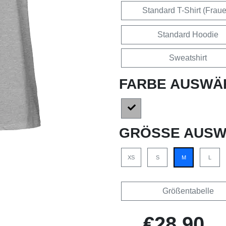
Standard T-Shirt (Frau
Standard Hoodie
Sweatshirt
FARBE AUSWÄ
GRÖSSE AUSW
XS
S
M
L
Größentabelle
€28,90