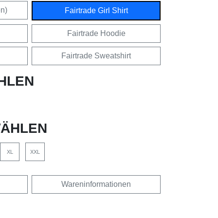
en)
Fairtrade Girl Shirt
Fairtrade Hoodie
Fairtrade Sweatshirt
HLEN
ÄHLEN
XL
XXL
Wareninformationen