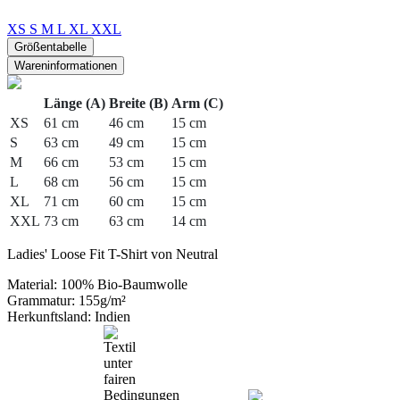
XS
S
M
L
XL
XXL
Größentabelle
Wareninformationen
Länge (A)
Breite (B)
Arm (C)
XS
61 cm
46 cm
15 cm
S
63 cm
49 cm
15 cm
M
66 cm
53 cm
15 cm
L
68 cm
56 cm
15 cm
XL
71 cm
60 cm
15 cm
XXL
73 cm
63 cm
14 cm
Ladies' Loose Fit T-Shirt von Neutral
Material: 100% Bio-Baumwolle
Grammatur: 155g/m²
Herkunftsland: Indien