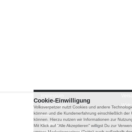
Impressum
Vers
Cookie-Einwilligung
Datenschutz
Wide
Volksverpetzer nutzt Cookies und andere Technologi
können und die Kundenerfahrung einschließlich der
AGB
können. Hierzu nutzen wir Informationen zur Nutzun
WhatsApp
Mit Klick auf "Alle Akzeptieren" willigst Du zur Ver
unsere Marketingpartner (Dritte) auch außerhalb der