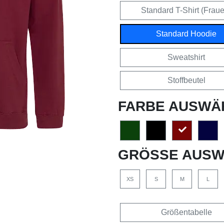
Standard T-Shirt (Frau
Standard Hoodie
Sweatshirt
Stoffbeutel
FARBE AUSWÄ
GRÖSSE AUSW
XS
S
M
L
Größentabelle