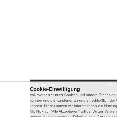
Impressum
Vers
Cookie-Einwilligung
Datenschutz
Wide
Volksverpetzer nutzt Cookies und andere Technologi
können und die Kundenerfahrung einschließlich der
AGB
können. Hierzu nutzen wir Informationen zur Nutzun
WhatsApp
Mit Klick auf "Alle Akzeptieren" willigst Du zur Ver
unsere Marketingpartner (Dritte) auch außerhalb der