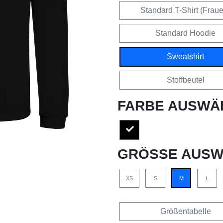
Standard T-Shirt (Frau
Standard Hoodie
Sweatshirt
Stoffbeutel
FARBE AUSWÄ
GRÖSSE AUSW
XS
S
M
L
Größentabelle