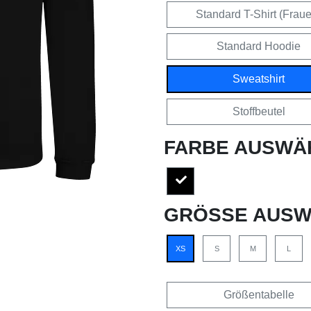
Standard T-Shirt (Frau
Standard Hoodie
Sweatshirt
Stoffbeutel
FARBE AUSWÄ
GRÖSSE AUSW
XS
S
M
L
Größentabelle