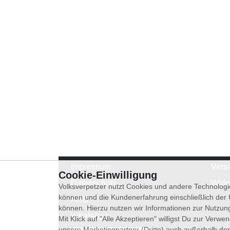
Impressum
Vers
Cookie-Einwilligung
Datenschutz
Wide
Volksverpetzer nutzt Cookies und andere Technologi
können und die Kundenerfahrung einschließlich der
AGB
können. Hierzu nutzen wir Informationen zur Nutzun
WhatsApp
Mit Klick auf "Alle Akzeptieren" willigst Du zur Ver
unsere Marketingpartner (Dritte) auch außerhalb der