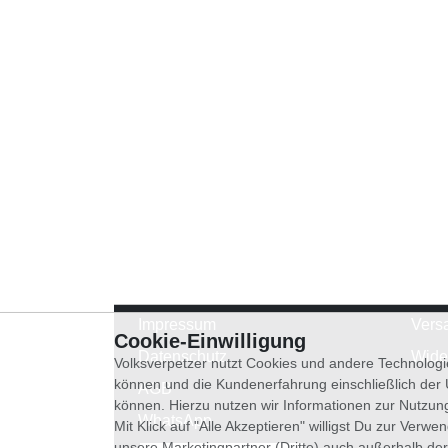
Impressum
Vers
Cookie-Einwilligung
Datenschutz
Wide
Volksverpetzer nutzt Cookies und andere Technologi
können und die Kundenerfahrung einschließlich der
AGB
können. Hierzu nutzen wir Informationen zur Nutzun
WhatsApp
Mit Klick auf "Alle Akzeptieren" willigst Du zur Ver
unsere Marketingpartner (Dritte) auch außerhalb der