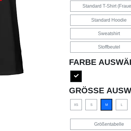
Standard T-Shirt (Frau
Standard Hoodie
Sweatshirt
Stoffbeutel
FARBE AUSWÄ
GRÖSSE AUSW
XS
S
M
L
Größentabelle