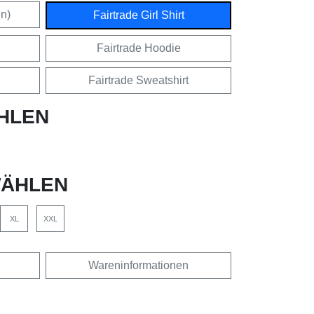
en)
Fairtrade Girl Shirt
Fairtrade Hoodie
Fairtrade Sweatshirt
HLEN
ÄHLEN
XL
XXL
Wareninformationen