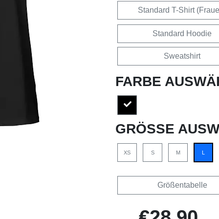
Standard T-Shirt (Frau
Standard Hoodie
Sweatshirt
FARBE AUSWÄ
GRÖSSE AUSW
XS
S
M
L
Größentabelle
€28,90