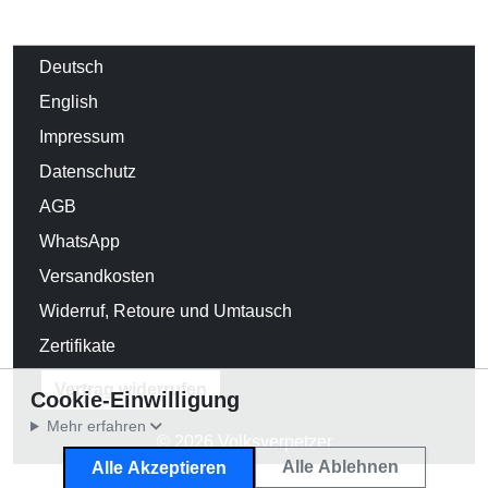
Deutsch
English
Impressum
Datenschutz
AGB
WhatsApp
Versandkosten
Widerruf, Retoure und Umtausch
Zertifikate
Vertrag widerrufen
Cookie-Einwilligung
Mehr erfahren
© 2026 Volksverpetzer
Alle Ablehnen
Alle Akzeptieren